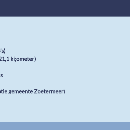
’s)
1,1 ki;ometer)
s
eptie gemeente Zoetermeer
)