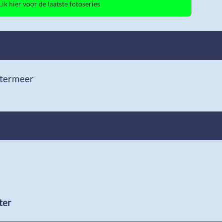
etermeer
ter