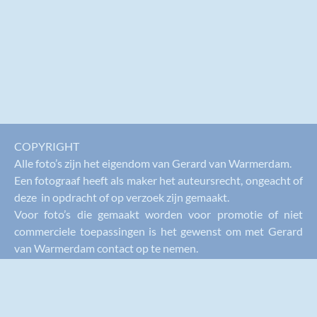
COPYRIGHT
Alle foto’s zijn het eigendom van Gerard van Warmerdam.
Een fotograaf heeft als maker het auteursrecht, ongeacht of
deze in opdracht of op verzoek zijn gemaakt.
Voor foto’s die gemaakt worden voor promotie of niet
commerciele toepassingen is het gewenst om met Gerard
van Warmerdam contact op te nemen.
Voor foto’s bedoeld voor commerciele doeleinden gelden
andere prijzen en kan per incident een passende licentie en
vergoeding overeengekomen worden.
De prijs van de foto’s staat vermeld op de fotosite