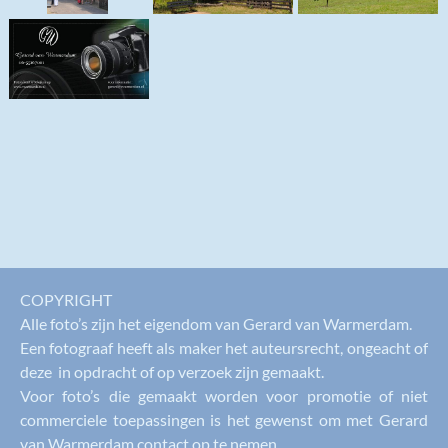
COPYRIGHT
Alle foto’s zijn het eigendom van Gerard van Warmerdam.
Een fotograaf heeft als maker het auteursrecht, ongeacht of
deze in opdracht of op verzoek zijn gemaakt.
Voor foto’s die gemaakt worden voor promotie of niet
commerciele toepassingen is het gewenst om met Gerard
van Warmerdam contact op te nemen.