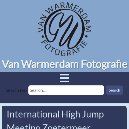
Van Warmerdam Fotografie
Search for:
International High Jump
Meeting Zoetermeer