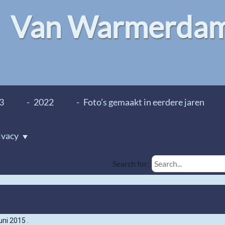
Van Warmerdam 
3
2022
Foto’s gemaakt in eerdere jaren
ivacy
Search for:
uni 2015 .