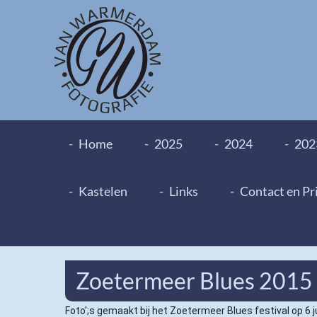
Home
2025
2024
202
Kastelen
Links
Contact en Pr
Zoetermeer Blues 2015
Foto';s gemaakt bij het Zoetermeer Blues festival op 6 j