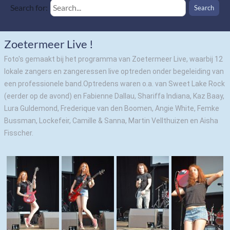
Search for:
Zoetermeer Live !
Foto's gemaakt bij het programma van Zoetermeer Live, waarbij 12
lokale zangers en zangeressen live optreden onder begeleiding van
een professionele band.Optredens waren o.a. van Sweet Lake Rock
(eerder op de avond) en Fabienne Dallau, Shariffa Indiana, Kaz Baay,
Lura Guldemond, Frederique van den Boomen, Angie White, Femke
Bussman, Lockefeir, Camille & Sanna, Martin Vellthuizen en Aisha
Fisscher.