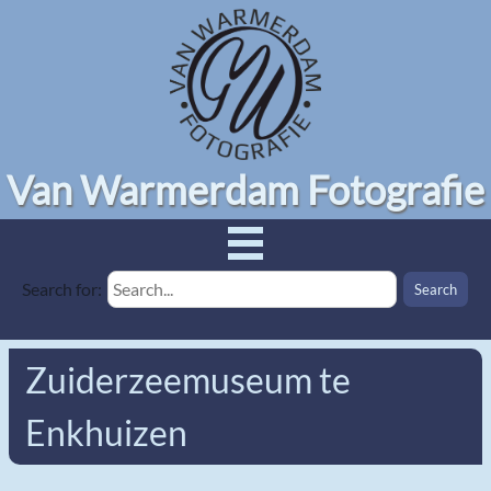
Van Warmerdam Fotografie
Search for:
Zuiderzeemuseum te
Enkhuizen