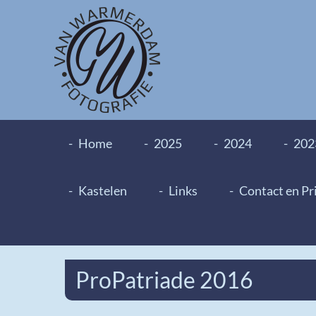
Home
2025
2024
202
Kastelen
Links
Contact en Pr
ProPatriade 2016