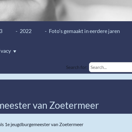
3
2022
Foto’s gemaakt in eerdere jaren
ivacy
Search for:
meester van Zoetermeer
als 1e jeugdburgemeester van Zoetermeer