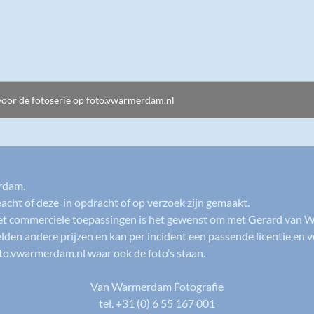
erdam.
acht of deze in opdracht of op verzoek zijn gemaakt.
iet commerciele toepassingen is het gewenst om met Gerard van
lden andere prijzen en kan per incident een passende licentie e
foto.vwarmerdam.nl waar ook de foto’s staan.
Van Warmerdam Fotografie
tel. +31 (0) 6 55 167 001