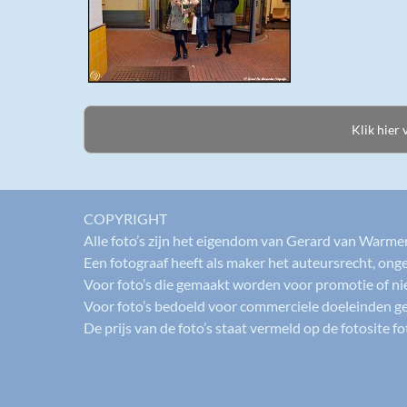
COPYRIGHT
Alle foto’s zijn het eigendom van Gerard van Warm
Een fotograaf heeft als maker het auteursrecht, onge
Voor foto’s die gemaakt worden voor promotie of n
Voor foto’s bedoeld voor commerciele doeleinden ge
De prijs van de foto’s staat vermeld op de fotosite 